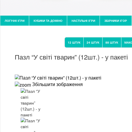
ЛОГІЧНІ ІГРИ
КУБИКИ ТА ДОМІНО
НАСТІЛЬНІ ІГРИ
ЗБІРНИКИ ІГОР
12 ШТУК
24 ШТУК
88 ШТУК
МАКС
Пазл “У світі тварин” (12шт.) - у пакеті
Збільшити зображення