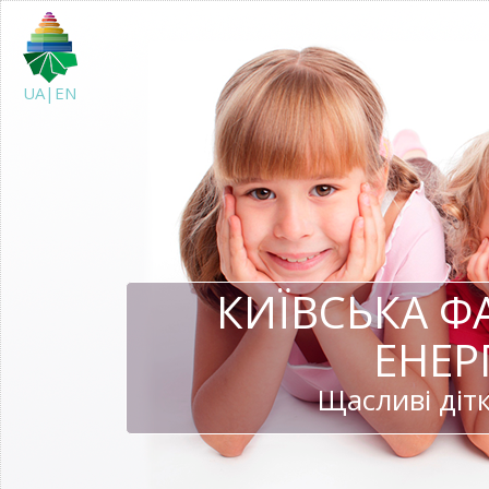
UA|EN
КИЇВСЬКА Ф
ЕНЕР
Щасливі дітк