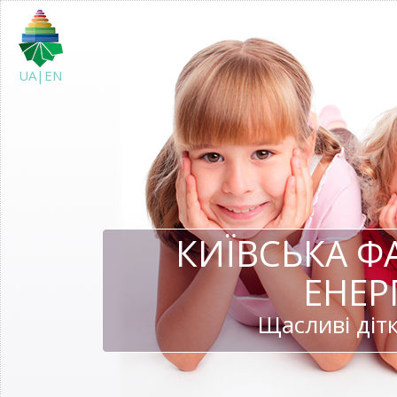
UA|EN
КИЇВСЬКА Ф
ЕНЕР
Щасливі дітк