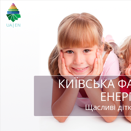
UA|EN
КИЇВСЬКА Ф
ЕНЕР
Щасливі дітк