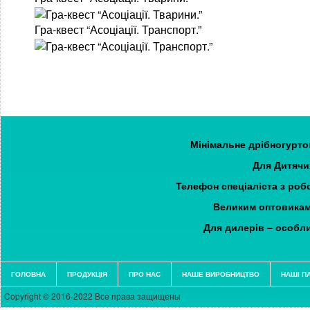
Гра-квест “Асоціації. Транспорт.”
Мінімальне дрібногуртов
Для Дитячих
Телефон спеціаліста з робо
Великим оптовикам
Для дилерів – особл
ГОЛОВНА
ПРОДУКЦІЯ
ПРО НАС
НАШЕ ВИРОБНИЦТВО
НАШІ П
Copyright © 2016-2022 Все права защищены